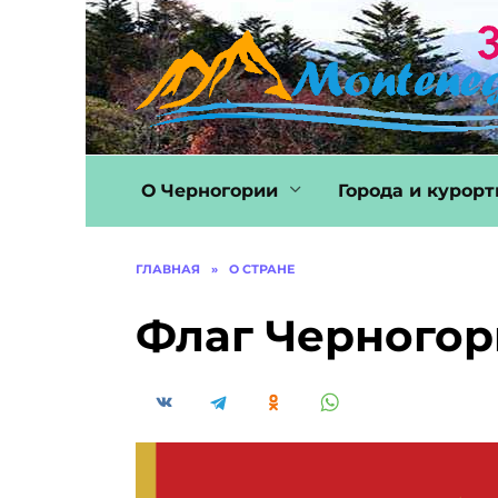
Перейти
к
содержанию
О Черногории
Города и курор
ГЛАВНАЯ
»
О СТРАНЕ
Флаг Черного