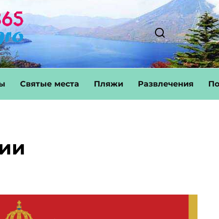
ты
Святые места
Пляжи
Развлечения
По
рии