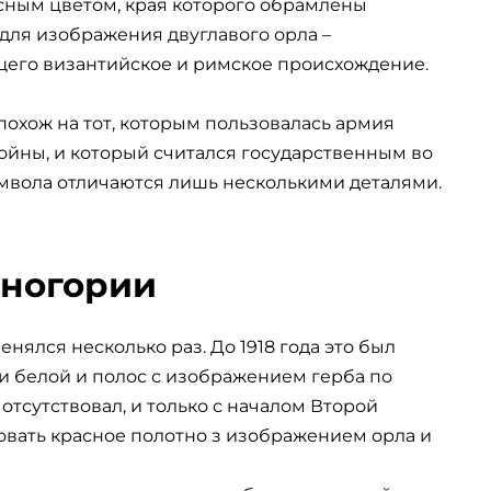
ным цветом, края которого обрамлены
 для изображения двуглавого орла –
его византийское и римское происхождение.
охож на тот, которым пользовалась армия
ойны, и который считался государственным во
мвола отличаются лишь несколькими деталями.
рногории
нялся несколько раз. До 1918 года это был
и белой и полос с изображением герба по
 отсутствовал, и только с началом Второй
вать красное полотно з изображением орла и