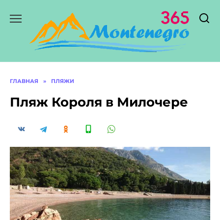
Перейти
к
содержанию
ГЛАВНАЯ
»
ПЛЯЖИ
Пляж Короля в Милочере