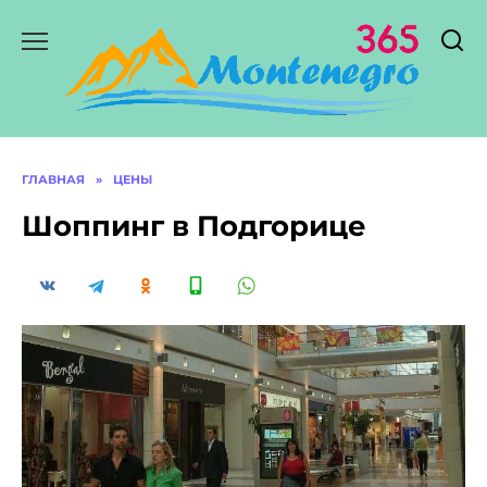
Перейти
к
содержанию
ГЛАВНАЯ
»
ЦЕНЫ
Шоппинг в Подгорице