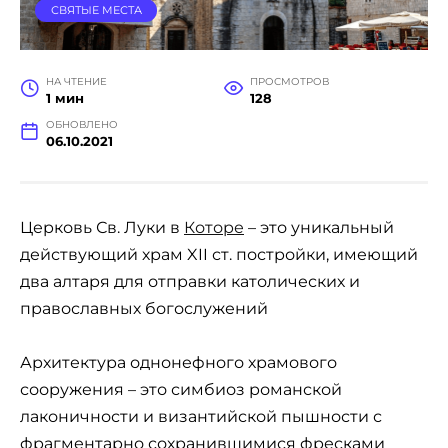
СВЯТЫЕ МЕСТА
НА ЧТЕНИЕ
ПРОСМОТРОВ
1 мин
128
ОБНОВЛЕНО
06.10.2021
Церковь Св. Луки в
Которе
– это уникальный
действующий храм XII ст. постройки, имеющий
два алтаря для отправки католических и
православных богослужений
Архитектура однонефного храмового
сооружения – это симбиоз романской
лаконичности и византийской пышности с
фрагментарно сохранившимися фресками