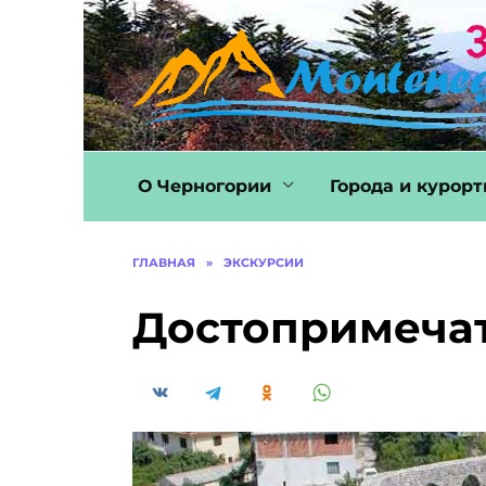
Перейти
к
содержанию
О Черногории
Города и курор
ГЛАВНАЯ
»
ЭКСКУРСИИ
Достопримечат