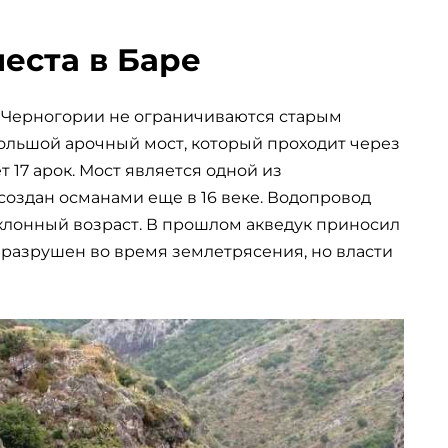
еста в Баре
 Черногории не ограничиваются старым
 большой арочный мост, который проходит через
 17 арок. Мост является одной из
создан османами еще в 16 веке. Водопровод
клонный возраст. В прошлом акведук приносил
о разрушен во время землетрясения, но власти