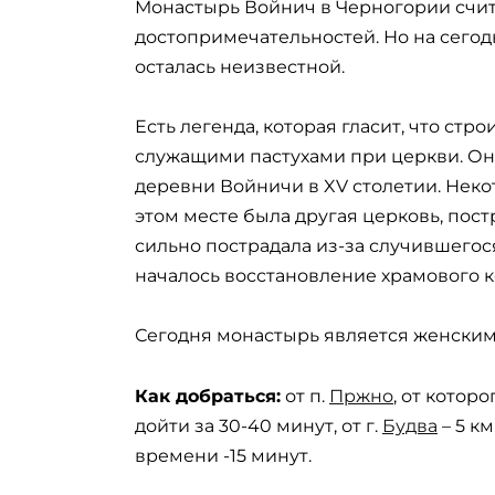
Монастырь Войнич в Черногории счит
достопримечательностей. Но на сегод
осталась неизвестной.
Есть легенда, которая гласит, что ст
служащими пастухами при церкви. О
деревни Войничи в XV столетии. Неко
этом месте была другая церковь, постр
сильно пострадала из-за случившегося
началось восстановление храмового к
Сегодня монастырь является женским,
Как добраться:
от п.
Пржно
, от котор
дойти за 30-40 минут, от г.
Будва
– 5 км,
времени -15 минут.