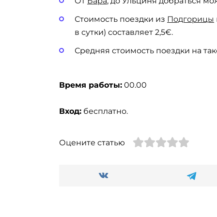
От
Бара
, до Ульциня добраться мож
Стоимость поездки из
Подгорицы
в сутки) составляет 2,5€.
Средняя стоимость поездки на так
Время работы:
00.00
Вход:
бесплатно.
Оцените статью