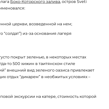
елага
Боко-Которского залива
, остров Sveti
 именовался:
енной церкви, возведенной на нем;
о “солдат”) из-за основания лагеря
густо покрыт зеленью, в некоторых местах
гда-то 500 хижин в таитянском стиле
й” внешний вид зеленого оазиса привлекает
х отдых “дикарем” в необжитых условиях –
повой экскурсии на катере, стоимость которой