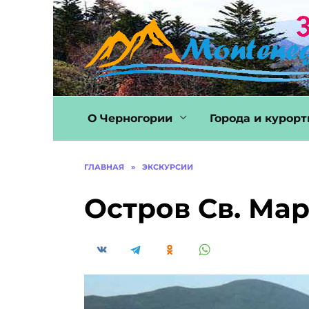
Перейти
к
содержанию
О Черногории
Города и курор
ГЛАВНАЯ
»
ЭКСКУРСИИ
Остров Св. Ма